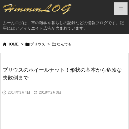


ふーんログは、車の雑学や暮らしの記録などの情報ブログです。記
メニュ
事にはアフィリエイト広告が含まれています。

サイド



HOME
>
プリウス
>
なんでも

前へ

プリウスのホイールナット！形状の基本から危険な
次へ
失敗例まで

検索


2014年3月4日
2018年2月3日