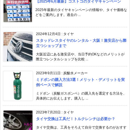
【2025年6月最新】コストコのタイヤキャンペーン
2025年最新のタイヤキャンペーンの情報や、タイヤ価格な
どをご案内します。過去の ...
2024年12月4日
:
タイヤ
スタッドレスタイヤのレンタル・大阪！激安店から際
立つショップまで
大阪近辺にある激安店や、当日予約OKなどのメリットが
際立つレンタルショップを比較 ...
2023年9月11日
:
炭酸水メーカー
ミドボンの購入方法3選！メリット・デメリットを実
例ベースで解説
ミドボン（炭酸ガスボンベ）の購入先を選定する方法を、
具体的にお伝えします。購入し ...
2023年7月20日
:
タイヤ
タイヤ交換は工具だ！トルクレンチは必要か？
タイヤ交換は、工具をそろえて自分で交換するのがおすす