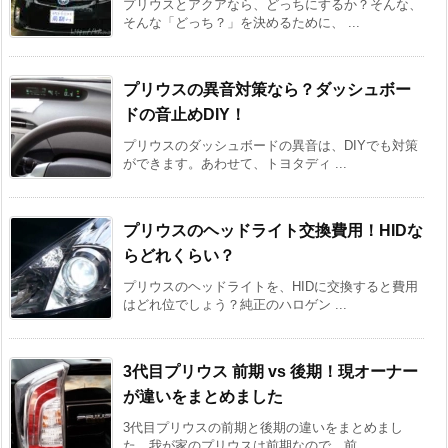
プリウスとアクアなら、どっちにするか？そんな、
そんな「どっち？」を決めるために、 ...
プリウスの異音対策なら？ダッシュボー
ドの音止めDIY！
プリウスのダッシュボードの異音は、DIYでも対策
ができます。あわせて、トヨタディ ...
プリウスのヘッドライト交換費用！HIDな
らどれくらい？
プリウスのヘッドライトを、HIDに交換すると費用
はどれ位でしょう？純正のハロゲン ...
3代目プリウス 前期 vs 後期！現オーナー
が違いをまとめました
3代目プリウスの前期と後期の違いをまとめまし
た。我が家のプリウスは前期なので、前 ...